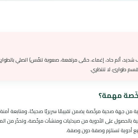
ف شديد، ألم حاد، إغماء، حمّى مرتفعة، صعوبة تنفّس) اتصلي بالطوار
قسم طوارئ. لا تنتظري.
رخّصة مهمة؟
ية من جهة صحية مرخّصة يضمن تقييمًا سريريًا صحيحًا، ومتابعة آمنة،
 بالحصول على الأدوية من صيدليات ومنشآت مرخّصة، وتحذّر من المو
بيع أدوية تستلزم وصفة دون وصفة.