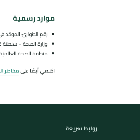
موارد رسمية
رقم الطوارئ الموحّد ف
وزارة الصحة – سلطنة عُ
منظمة الصحة العالمية (WHO): إرشادات حول الأدوية الآمنة والمصادر الموث
اطّلعي أيضًا على
مخاطر ال
روابط سريعة