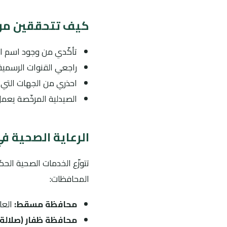
كيف تتحققين من 
تأكّدي من وجود اسم ال
راجعي القنوات الرسمية
احذري من الجهات التي 
الصيدلية المرخّصة يعم
الرعاية الصحية ف
تتوزّع الخدمات الصحية الح
المحافظات:
محافظة مسقط:
العا
محافظة ظفار (صلالة)