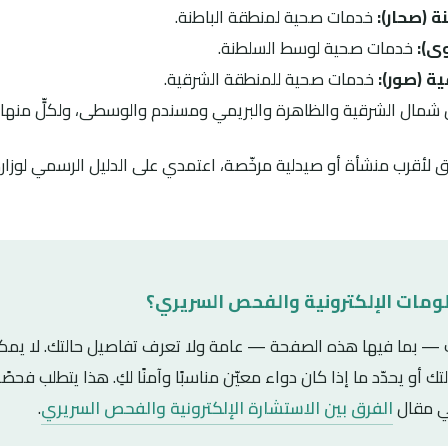
 (صحار):
خدمات صحية لمنطقة الباطنة.
ى):
خدمات صحية لوسط السلطنة.
ة (صور):
خدمات صحية للمنطقة الشرقية.
شمال الشرقية والظاهرة والبريمي ومسندم والوسطى، ولكلٍّ منه
 لأقرب منشأة أو صيدلية مرخّصة، اعتمدي على الدليل الرسمي لوزارة ا
لومات الإلكترونية والفحص السريري؟
نت — بما فيها هذه الصفحة — عامة ولا تعرف تفاصيل حالتك. لا يم
ك أو يحدّد ما إذا كان دواء معيّن مناسبًا وآمنًا لكِ. هذا يتطلب فحص
في مقال
الفرق بين الاستشارة الإلكترونية والفحص السريري
.